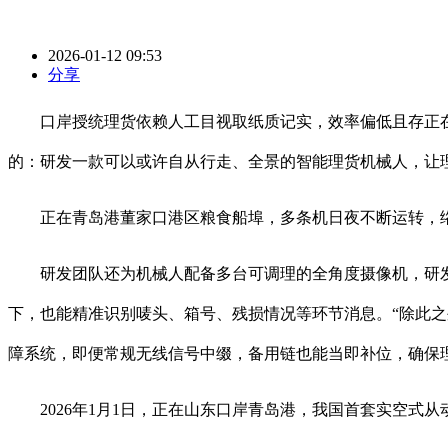
2026-01-12 09:53
分享
口岸授统理货依赖人工目视取纸质记实，效率偏低且存正在
的：研发一款可以或许自从行走、全景的智能理货机械人，让
正在青岛港董家口港区粮食船埠，多条机日夜不断运转，络
研发团队还为机械人配备多台可调理的全角度摄像机，研发
下，也能精准识别唛头、箱号、残损情况等环节消息。“除此
障系统，即便常规无线信号中缀，备用链也能当即补位，确保
2026年1月1日，正在山东口岸青岛港，我国首套实空式从