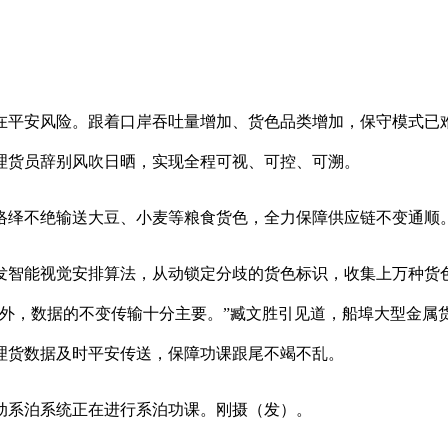
平安风险。跟着口岸吞吐量增加、货色品类增加，保守模式已难
理货员辞别风吹日晒，实现全程可视、可控、可溯。
绎不绝输送大豆、小麦等粮食货色，全力保障供应链不变通顺
智能视觉安排算法，从动锁定分歧的货色标识，收集上万种货色
之外，数据的不变传输十分主要。”臧文胜引见道，船埠大型金属
理货数据及时平安传送，保障功课跟尾不竭不乱。
动系泊系统正在进行系泊功课。刚摄（发）。