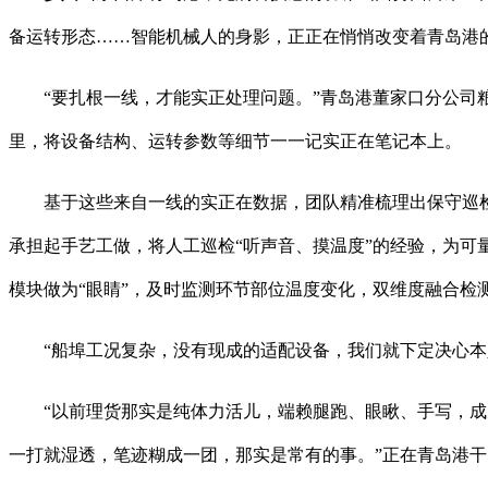
备运转形态……智能机械人的身影，正正在悄悄改变着青岛港
“要扎根一线，才能实正处理问题。”青岛港董家口分公司粮
里，将设备结构、运转参数等细节一一记实正在笔记本上。
基于这些来自一线的实正在数据，团队精准梳理出保守巡检
承担起手艺工做，将人工巡检“听声音、摸温度”的经验，为可
模块做为“眼睛”，及时监测环节部位温度变化，双维度融合检测
“船埠工况复杂，没有现成的适配设备，我们就下定决心本人
“以前理货那实是纯体力活儿，端赖腿跑、眼瞅、手写，成天
一打就湿透，笔迹糊成一团，那实是常有的事。”正在青岛港