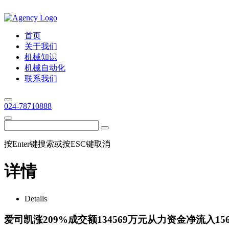
首页
关于我们
机械知识
机械自动化
联系我们
024-78710888
按Enter键搜索或按ESC键取消
详情
Details
爱司凯涨209%成交额134569万元从力资金净流入15