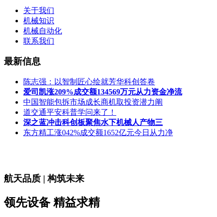
关于我们
机械知识
机械自动化
联系我们
最新信息
陈志强：以智制匠心绘就芳华科创答卷
爱司凯涨209%成交额134569万元从力资金净流
中国智能包拆市场成长商机取投资潜力阐
道交通平安科普学问来了！
深之蓝冲击科创板聚焦水下机械人产物三
东方精工涨042%成交额1652亿元今日从力净
航天品质 | 构筑未来
领先设备 精益求精