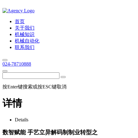
首页
关于我们
机械知识
机械自动化
联系我们
024-78710888
按Enter键搜索或按ESC键取消
详情
Details
数智赋能 手艺立异解码制制业转型之