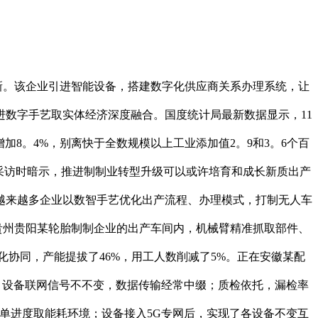
新。该企业引进智能设备，搭建数字化供应商关系办理系统，让
数字手艺取实体经济深度融合。国度统计局最新数据显示，11
加8。4%，别离快于全数规模以上工业添加值2。9和3。6个百
采访时暗示，推进制制业转型升级可以或许培育和成长新质出产
越来越多企业以数智手艺优化出产流程、办理模式，打制无人车
贵州贵阳某轮胎制制企业的出产车间内，机械臂精准抓取部件、
协同，产能提拔了46%，用工人数削减了5%。正在安徽某配
，设备联网信号不不变，数据传输经常中缀；质检依托，漏检率
单进度取能耗环境；设备接入5G专网后，实现了各设备不变互