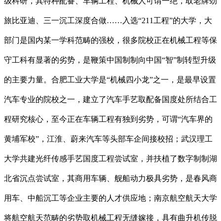
级科研，其特种配备、车辆工程、机械人可谓一绝，取老牌劲
旅比亚迪、三一沉工深度合做……入选“211工程”的大学，大
部门是国内某一学科范畴的强校，很多院校正在机械工程等保
守工科有显著的劣势，是鞭策中国制制向中国“智”制转型升级
的主要力量。合肥工业大学是“机械四小龙”之一，是最早设置
汽车专业的院校之一，建立了汽车手艺取配备国度处所结合工
程研究核心，至今正在车辆工程有独到劣势，可谓“汽车界的
黄埔军校”，江淮、蔚来汽车等头部车企间接校招；武汉理工
大学共建光纤传感手艺国度工程尝试室，并扶植了数字制制湖
北省沉点尝试室，其商用车辆、舰船动力极具劣势，是春风商
用车、中船沉工等企业主要的人才供应地；南京航空航天大学
将航空航天范畴的劣势取机械工程无缝嫁接，具有曲升机传脱