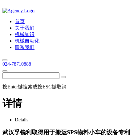
首页
关于我们
机械知识
机械自动化
联系我们
024-78710888
按Enter键搜索或按ESC键取消
详情
Details
武汉孚锐利取得用于搬运SPS物料小车的设备专利