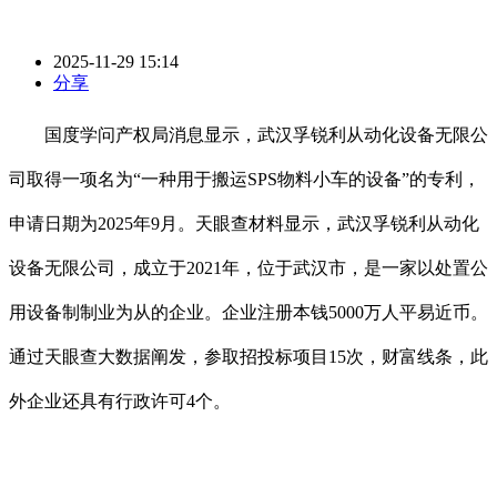
2025-11-29 15:14
分享
国度学问产权局消息显示，武汉孚锐利从动化设备无限公
司取得一项名为“一种用于搬运SPS物料小车的设备”的专利，
申请日期为2025年9月。天眼查材料显示，武汉孚锐利从动化
设备无限公司，成立于2021年，位于武汉市，是一家以处置公
用设备制制业为从的企业。企业注册本钱5000万人平易近币。
通过天眼查大数据阐发，参取招投标项目15次，财富线条，此
外企业还具有行政许可4个。