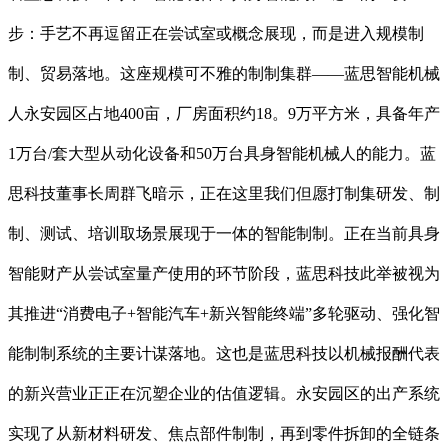
步：手艺不再逗留正在尝试室或概念展现，而是进入规模制
制、贸易落地。这座规模可不雅的制制集群——蓝思智能机械
人永安园区占地400亩，厂房面积约18。9万平方米，具备年产
1万台/套大型从动化设备和50万台具身智能机械人的能力。蓝
思科技董事长周群飞暗示，正在这里我们但愿打制集研发、制
制、测试、培训取场景展现于一体的智能制制。正在当前具身
智能财产从尝试室量产使用的环节阶段，蓝思科技此举被视为
其推进“消费电子+智能汽车+新兴智能终端”多轮驱动、强化智
能制制系统的主要计谋落地。这也是蓝思科技以机械报酬代表
的新兴营业正正在沉塑企业的估值逻辑。永安园区的出产系统
实现了从新材料研发、焦点部件制制，再到零件拆卸的全链条