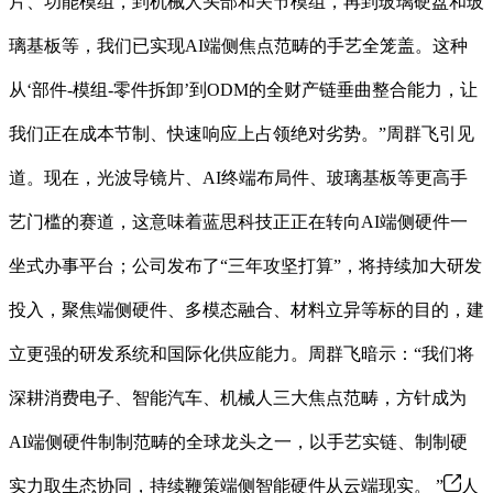
片、功能模组，到机械人头部和关节模组，再到玻璃硬盘和玻
璃基板等，我们已实现AI端侧焦点范畴的手艺全笼盖。这种
从‘部件-模组-零件拆卸’到ODM的全财产链垂曲整合能力，让
我们正在成本节制、快速响应上占领绝对劣势。”周群飞引见
道。现在，光波导镜片、AI终端布局件、玻璃基板等更高手
艺门槛的赛道，这意味着蓝思科技正正在转向AI端侧硬件一
坐式办事平台；公司发布了“三年攻坚打算”，将持续加大研发
投入，聚焦端侧硬件、多模态融合、材料立异等标的目的，建
立更强的研发系统和国际化供应能力。周群飞暗示：“我们将
深耕消费电子、智能汽车、机械人三大焦点范畴，方针成为
AI端侧硬件制制范畴的全球龙头之一，以手艺实链、制制硬
实力取生态协同，持续鞭策端侧智能硬件从云端现实。 ”
人