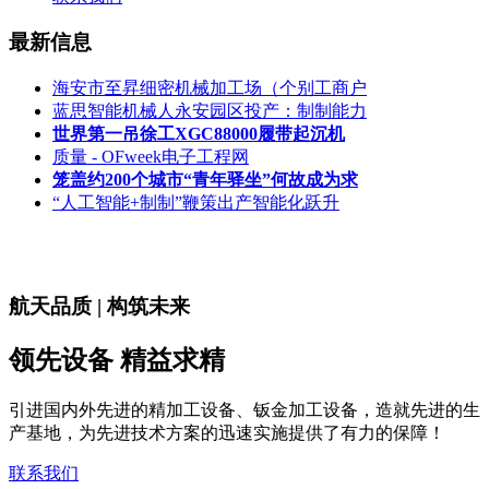
最新信息
海安市至昇细密机械加工场（个别工商户
蓝思智能机械人永安园区投产：制制能力
世界第一吊徐工XGC88000履带起沉机
质量 - OFweek电子工程网
笼盖约200个城市“青年驿坐”何故成为求
“人工智能+制制”鞭策出产智能化跃升
航天品质 | 构筑未来
领先设备 精益求精
引进国内外先进的精加工设备、钣金加工设备，造就先进的生
产基地，为先进技术方案的迅速实施提供了有力的保障！
联系我们