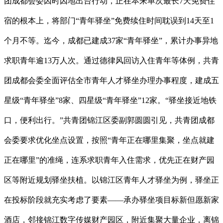
团成都会委因时因地出台行动，正在本来单次最长7天免费住
宿的根本上，将部门“青年驿坐”免费续住时间耽误到14天至1
个月不等。迄今，成都已建成37家“青年驿坐”，累计办事异地
求职青年逾13万人次。通过德律风回访入住青年等体例，共青
团成都会委全面评估全市青年人才驿坐办理办事程度，建成五
星级“青年驿坐”8家、四星级“青年驿坐”12家。“驿坐接近地铁
口，便利出行。”共青团锦江区委副郭圆圆引见，共青团成都
会委要求优化坐点设置，按照“青年正在哪里集聚，坐点就建
正在哪里”的准绳，连系求职青年入住需求，优先正在财产园
区等附近规划驿坐扶植。以锦江区青年人才驿坐为例，驿坐正
在投标阶段就充实考虑了要素——承办驿坐项目标新但愿新家
酒店，邻接锦江数字传媒财产园区，附近集聚大量企业，离锦