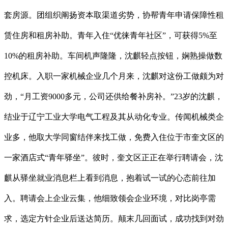
套房源。团组织阐扬资本取渠道劣势，协帮青年申请保障性租
赁住房和租房补助。青年入住“优徕青年社区”，可获得5%至
10%的租房补助。车间机声隆隆，沈麒轻点按钮，娴熟操做数
控机床。入职一家机械企业几个月来，沈麒对这份工做颇为对
劲，“月工资9000多元，公司还供给餐补房补。”23岁的沈麒，
结业于辽宁工业大学电气工程及其从动化专业。传闻机械类企
业多，他取大学同窗结伴来找工做，免费入住位于市奎文区的
一家酒店式“青年驿坐”。彼时，奎文区正正在举行聘请会，沈
麒从驿坐就业消息栏上看到消息，抱着试一试的心态前往加
入。聘请会上企业云集，他细致领会企业环境，对比岗亭需
求，选定方针企业后送达简历。颠末几回面试，成功找到对劲