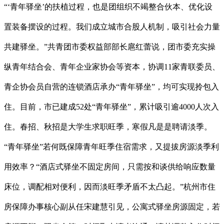
“‘青年驿坐’的扶植过程，也是团组织不竭整合伙本、优化设
置装备摆设的过程。我们成立城市合股人机制，吸引社会力量
共建驿坐。”共青团市委权益部部长扈红蕾说，团市委充实操
纵青年结合会、青年企业家协会等资本，协调11家青联委员、
青企协会员自营的连锁酒店承办“青年驿坐”，均可实现拎包入
住。目前，市已建成52处“青年驿坐”，累计吸引逾4000人次入
住。春招、秋招是大学生求职旺季，寒假凡是是聘请淡季。
“青年驿坐”若何既保障青年旺季住宿需求，又提拔房源淡季利
用效率？“酒店式驿坐不固定房间，只需按和谈供给响应数量
床位，调配相对便利，因而淡旺季矛盾不太凸起。”杭州市住
房保障办事核心副从任宋建慧引见，公寓式驿坐房源固定，若