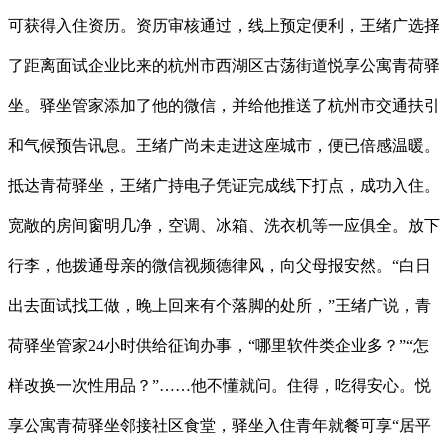
可获得入住资历。资历审核通过，线上预定便利，王绪广选择
了距离面试企业比来的杭州市西湖区古荡街道悦享公寓青荷驿
坐。驿坐管家添加了他的微信，并给他推送了杭州市交通扶引
和气候预告讯息。王绪广尚未走进这座城市，便已倍感温暖。
抵达青荷驿坐，王绪广持电子凭证完成线下打点，成功入住。
宽敞的房间窗明几净，空调、冰箱、洗衣机等一应俱全。放下
行李，他拨通母亲的微信视频德律风，向父母报安然。“白日
出去面试找工做，晚上回来有个落脚的处所，”王绪广说，青
荷驿坐管家24小时供给征询办事，“哪里软件类企业多？”“怎
样改换一次性用品？”……他不懂就问。住得，吃得安心。悦
享公寓青荷驿坐邻接社区食堂，驿坐入住青年就餐可享“居平