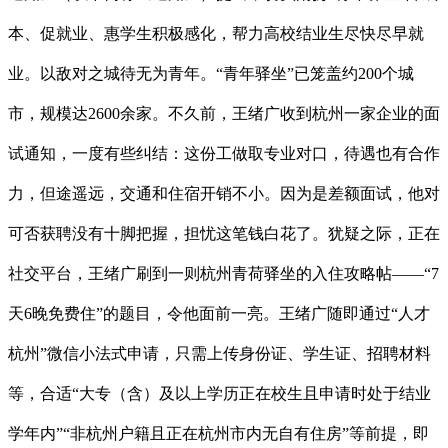
本、促就业、惠学生积极感化，帮力高校结业生尽快尽早就
业。以敌对之城待无为青年。“青年驿坐”已笼盖约200个城
市，规模达2600余家。不久前，王绪广收到杭州一家企业的面
试通知，一度有些纠结：这份工做取专业对口，待遇也有合作
力，但途遥远，交通和住宿开销不小。因为是差额面试，他对
可否获聘没有十脚把握，担忧这笔钱白花了。犹疑之际，正在
社交平台，王绪广刷到一则杭州青荷驿坐的入住攻略帖——“7
天6晚免费住”的题目，令他面前一亮。王绪广随即通过“人才
杭州”微信小法式申请，只需上传身份证、学生证、招聘材料
等，合适“大专（含）及以上学历正在校生且申请时处于结业
学年内”“非杭州户籍且正在杭州市内无自有住房”等前提，即