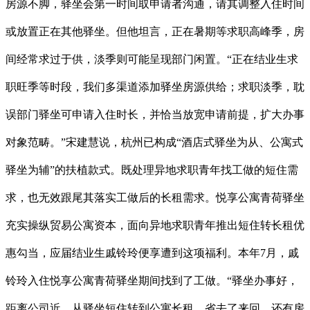
房源不脚，驿坐会第一时间取申请者沟通，请其调整入住时间
或放置正在其他驿坐。但他坦言，正在暑期等求职高峰季，房
间经常求过于供，淡季则可能呈现部门闲置。“正在结业生求
职旺季等时段，我们多渠道添加驿坐房源供给；求职淡季，耽
误部门驿坐可申请入住时长，并恰当放宽申请前提，扩大办事
对象范畴。”宋建慧说，杭州已构成“酒店式驿坐为从、公寓式
驿坐为辅”的扶植款式。既处理异地求职青年找工做的短住需
求，也无效跟尾其落实工做后的长租需求。悦享公寓青荷驿坐
充实操纵贸易公寓资本，面向异地求职青年推出短住转长租优
惠勾当，应届结业生戚铃玲便享遭到这项福利。本年7月，戚
铃玲入住悦享公寓青荷驿坐期间找到了工做。“驿坐办事好，
距离公司近，从驿坐短住转到公寓长租，省去了来回，还有房