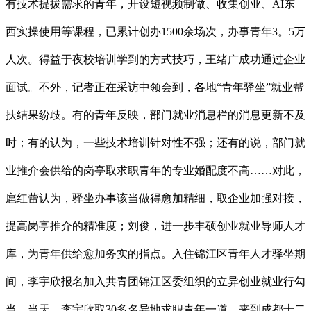
有技术提拔需求的青年，开设短视频制做、收集创业、AI东
西实操使用等课程，已累计创办1500余场次，办事青年3。5万
人次。得益于夜校培训学到的方式技巧，王绪广成功通过企业
面试。不外，记者正在采访中领会到，各地“青年驿坐”就业帮
扶结果纷歧。有的青年反映，部门就业消息栏的消息更新不及
时；有的认为，一些技术培训针对性不强；还有的说，部门就
业推介会供给的岗亭取求职青年的专业婚配度不高……对此，
扈红蕾认为，驿坐办事该当做得愈加精细，取企业加强对接，
提高岗亭推介的精准度；刘俊，进一步丰硕创业就业导师人才
库，为青年供给愈加务实的指点。入住锦江区青年人才驿坐期
间，李宇欣报名加入共青团锦江区委组织的立异创业就业行勾
当。当天，李宇欣取30多名异地求职青年一道，来到成都十二