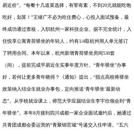
易近价”。“每餐十几道菜选择，有荤有素，不到20元就能吃饱
吃好，划算！”王绪广不必为吃住费心，心投入面试预备，最
终成功通过查核，入职杭州一家科技企业。据不完全统计，入
住悦享公寓青荷驿坐的年轻人，约有1/4取杭州用人单元签订
了聘用合同。本年以来，杭州新增青荷驿坐房间530套
（间），提前完成平易近生实事年度方针。“青年驿坐”办事
好，若何让更多青年晓得？《通知》提出，“指点高校将驿坐
政策纳入结业生就业办事包，定向推送‘青年驿坐’最新动
态”。从学校就业课上，师范大学应届结业生李宇欣领会到“青
年驿坐”。本年8月接到四川成都一家企业面试邀约后，她通过
共青团成都会委运营的“青聚锦官城”号递交入住申请。“五六