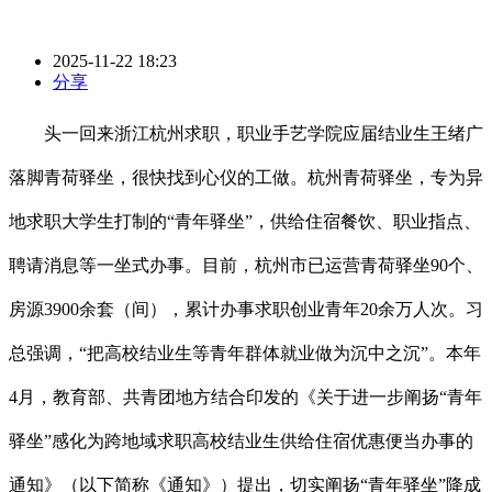
2025-11-22 18:23
分享
头一回来浙江杭州求职，职业手艺学院应届结业生王绪广
落脚青荷驿坐，很快找到心仪的工做。杭州青荷驿坐，专为异
地求职大学生打制的“青年驿坐”，供给住宿餐饮、职业指点、
聘请消息等一坐式办事。目前，杭州市已运营青荷驿坐90个、
房源3900余套（间），累计办事求职创业青年20余万人次。习
总强调，“把高校结业生等青年群体就业做为沉中之沉”。本年
4月，教育部、共青团地方结合印发的《关于进一步阐扬“青年
驿坐”感化为跨地域求职高校结业生供给住宿优惠便当办事的
通知》（以下简称《通知》）提出，切实阐扬“青年驿坐”降成