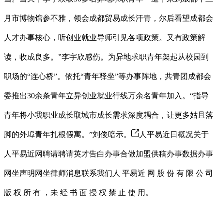
月市博物馆参不雅，领会成都贸易成长汗青，尔后看望成都会
人才办事核心，听创业就业导师引见各项政策。又有政策解
读，收成良多。”李宇欣感伤。为异地求职青年架起从校园到
职场的“连心桥”。依托“青年驿坐”等办事阵地，共青团成都会
委推出30余条青年立异创业就业行线万余名青年加入。“指导
青年将小我职业成长取城市成长需求深度耦合，让更多姑且落
脚的外埠青年扎根假寓。”刘俊暗示。
人平易近日概况关于
人平易近网聘请聘请英才告白办事合做加盟供稿办事数据办事
网坐声明网坐律师消息联系我们人 平易近 网 股 份 有 限 公 司
版 权 所 有 ，未 经 书 面 授 权 禁 止 使 用。