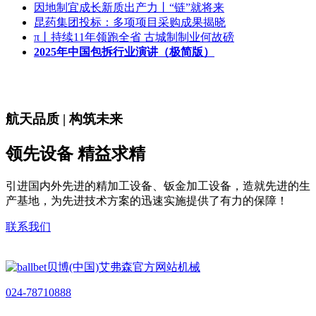
因地制宜成长新质出产力丨“链”就将来
昆药集团投标：多项项目采购成果揭晓
π丨持续11年领跑全省 古城制制业何故磅
2025年中国包拆行业演讲（极简版）
航天品质 | 构筑未来
领先设备 精益求精
引进国内外先进的精加工设备、钣金加工设备，造就先进的生
产基地，为先进技术方案的迅速实施提供了有力的保障！
联系我们
024-78710888