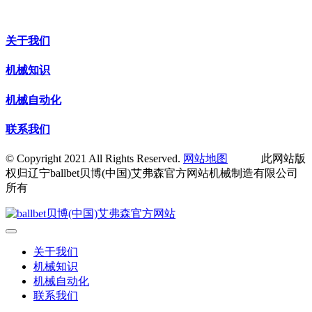
关于我们
机械知识
机械自动化
联系我们
© Copyright 2021 All Rights Reserved.
网站地图
此网站版
权归辽宁ballbet贝博(中国)艾弗森官方网站机械制造有限公司
所有
关于我们
机械知识
机械自动化
联系我们