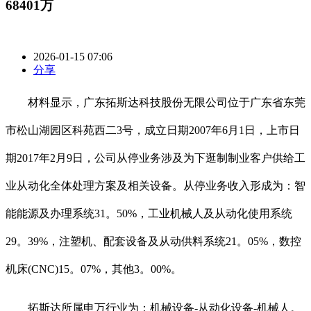
68401万
2026-01-15 07:06
分享
材料显示，广东拓斯达科技股份无限公司位于广东省东莞
市松山湖园区科苑西二3号，成立日期2007年6月1日，上市日
期2017年2月9日，公司从停业务涉及为下逛制制业客户供给工
业从动化全体处理方案及相关设备。从停业务收入形成为：智
能能源及办理系统31。50%，工业机械人及从动化使用系统
29。39%，注塑机、配套设备及从动供料系统21。05%，数控
机床(CNC)15。07%，其他3。00%。
拓斯达所属申万行业为：机械设备-从动化设备-机械人。