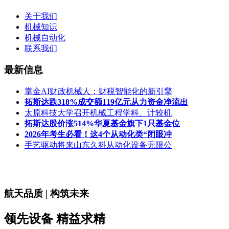
关于我们
机械知识
机械自动化
联系我们
最新信息
掌金AI财政机械人：财税智能化的新引擎
拓斯达跌318%成交额119亿元从力资金净流出
太原科技大学召开机械工程学科、计较机
拓斯达股价涨514%华夏基金旗下1只基金位
2026年考生必看！这4个从动化类“闭眼冲
手艺驱动将来山东久科从动化设备无限公
航天品质 | 构筑未来
领先设备 精益求精