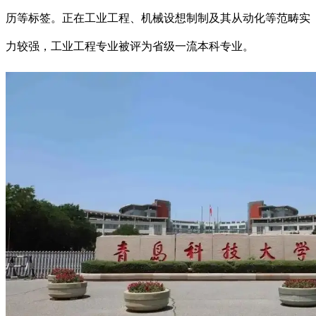
历等标签。正在工业工程、机械设想制制及其从动化等范畴实
力较强，工业工程专业被评为省级一流本科专业。