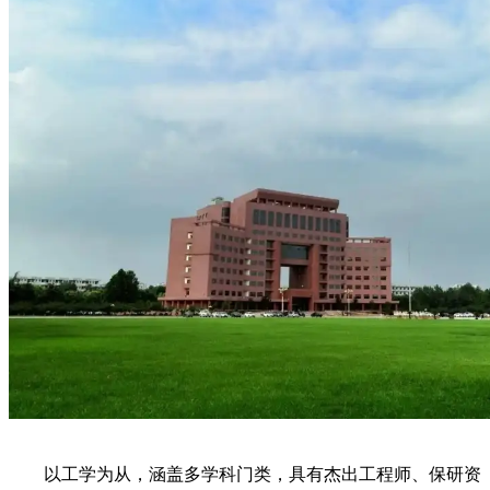
以工学为从，涵盖多学科门类，具有杰出工程师、保研资