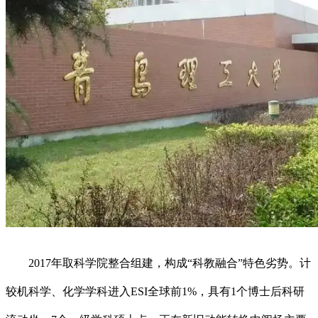
2017年取科学院整合组建，构成“科教融合”特色劣势。计
较机科学、化学学科进入ESI全球前1%，具有1个博士后科研