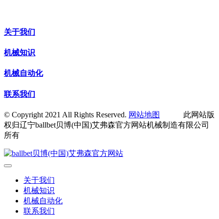
关于我们
机械知识
机械自动化
联系我们
© Copyright 2021 All Rights Reserved.
网站地图
此网站版
权归辽宁ballbet贝博(中国)艾弗森官方网站机械制造有限公司
所有
关于我们
机械知识
机械自动化
联系我们