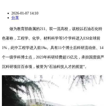
2026-01-07 14:10
分享
做为教育部曲属的211、双一流高校，该校以石油石化特
色著称，工程学、化学、材料科学等5个学科进入ESI全球前
1%，此中工程学进入前1‰。具有11个博士后科研流动坐、14
个一级学科博士点，2023年科研经费超15亿元，承担国度级严
沉科研项目百余项，被誉为“石油科技人才的摇篮”。