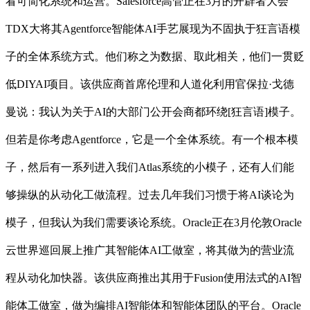
看可简化系统和运营。Salesforce高管正在3月的开辟者大会
TDX大将其Agentforce智能体AI手艺展现为不固执于狂言语模
子的全体系统方式。他们称之为数据、取此相关，他们一贯贬
低DIYAI项目。该供应商首席伦理和人道化利用官保拉·戈德
曼说：我认为关于AI的大部门公开会商都环绕[狂言语]模子。
但若是你考虑Agentforce，它是一个全体系统。有一个根本模
子，然后有一系列进入我们Atlas系统的小模子，还有人们能
够操纵的从动化工做流程。过去几年我们习惯于将AI谈论为
模子，但我认为我们需要谈论系统。Oracle正在3月伦敦Oracle
云世界巡回展上推广其智能体AI工做室，将其做为的营业流
程从动化加快器。该供应商推出其用于Fusion使用法式的AI智
能体工做室，做为编排AI智能体和智能体团队的平台。Oracle