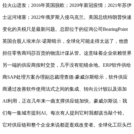
拉火山迸发；2016年英国脱欧；2020年新冠疫情；2021年苏伊
士运河堵塞；2022年俄罗斯入侵乌克兰。美国总统特朗普快速
变化的关税只是最新问题。总部位于的征询公司BearingPoint
英国合股人埃米尔·诺斯暗示，全球化可能走得太远了，他曾
担任零售商玛莎百货的物流计谋从管。这意味着企业依赖世界
另一端的供应商按时交货，几乎没有犯错余地。ERP软件供给
商SAP处理方案办理副总裁理查德·豪威尔斯暗示，软件供应
商通过改善软件使用法式之间的集成、转向云计较以及添加
AI利用，正在几年来一曲支撑供应链加快。豪威尔斯说：我
们每一集城市提到AI。每次有人提到它时我都该当敲个铃。
它对供应链和整个企业来说都是逛戏改变者。全球化工巨头巴