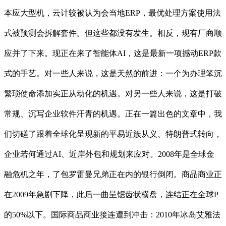
本应大型机，云计较被认为会当地ERP，最优处理方案使用法
式被预测会拆解套件。但这些都没有发生。相反，现有厂商顺
应并了下来。现正在来了智能体AI，这是最新一项撼动ERP款
式的手艺。对一些人来说，这是天然的前进：一个为办理笨沉
繁琐使命添加实正从动化的机遇。对另一些人来说，这是打破
常规、沉写企业软件汗青的机遇。正在一篇出色的文章中，我
们切磋了跟着全球化呈现新的平易近族从义、特朗普式转向，
企业若何通过AI、近岸外包和规划来应对。2008年是全球金
融危机之年，了包罗雷曼兄弟正在内的银行倒闭。商品商业正
在2009年急剧下降，此后一曲呈锯齿状横盘，连结正在全球P
的50%以下。国际商品商业接连遭到冲击：2010年冰岛艾雅法