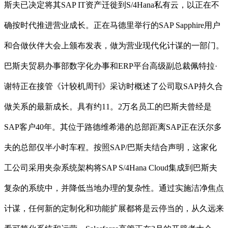
斯夫已决定将其SAP IT资产迁徙到S/4Hana私有云，以正在不
确按时代推进营业成长。正在马德里举行的SAP Sapphire用户
和合做伙伴大会上颁布发表，做为营业现代化计谋的一部门。
巴斯夫贸易办事部数字化办事和ERP平台高级副总裁佩特拉·
谢特正在接管《计较机周刊》采访时概述了公司取SAP持久合
做关系的最新成长。具有约11。2万名员工的巴斯夫曾经是
SAP客户40年。其位于路德维希港的总部距离SAP正在沃尔多
夫的总部仅半小时车程。按照SAP/巴斯夫结合声明，这家化
工公司采用夹杂系统架构将SAP S/4Hana Cloud集成到巴斯夫
复杂的系统中，并降低当地办理的复杂性。通过实施洁净焦点
计谋，任何新的定制化和功能扩展都将是云停当的，从久远来