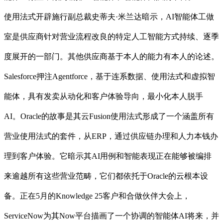
使用法式开辟施行副总裁史蒂夫·米兰达暗示，AI智能体工做
室是供应商针对营业流程改良的特定人工智能方式持续、逐季
度展开的一部门。其他供应商基于本人的能力有本人的论述。
Salesforce押注Agentforce，基于连系数据、使用法式和虚拟智
能体，具有发卖从动化和客户体验导向，最小化本人脱手
AI。Oracle的故事是其云Fusion使用法式形成了一个涵盖所有
营业使用法式的套件，从ERP，通过供应链办理和人力本钱办
理到客户体验。它暗示其AI用例和智能表现正在能够被编排
来逾越所有这些营业范畴，它们都依托于Oracle的云根本设
备。正在5月的Knowledge 25客户和合做伙伴大会上，
ServiceNow为其Now平台描画了一个协调的智能体AI将来，并