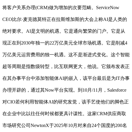
将客户关系办理(CRM)做为增加的次要范畴。ServiceNow
CEO比尔·麦克德莫特正在拉斯维加斯的大会上称AI是人类的
绝对要求。AI是文明的机遇。它是通向繁荣的门户。它是从
现正在到2030年独一的22万亿美元全球市场机遇。它是削减4
万亿美元运营费用的独一机遇。这不是渐进式变化。这个智能
超等周期是指数级转型，比互联网更大，他说。它颁布发表正
在其办事平台中添加智能体AI的嵌入，该平台最后是为IT办事
办理开辟的，通过其Now平台实现。到10月/11月，Salesforce
对CIO若何利用智能体AI的研究发觉，该手艺使他们的脚色正
在企业中比以往任何时候都更具计谋性。这家CRM供应商取
市场研究公司NewtonX于2025年10月对来自24个国度的200名