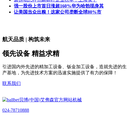
强一股份上市首日涨超160%华为哈勃现身其
让美国当众出糗！这家公司垄断全球80%市
航天品质 | 构筑未来
领先设备 精益求精
引进国内外先进的精加工设备、钣金加工设备，造就先进的生
产基地，为先进技术方案的迅速实施提供了有力的保障！
联系我们
024-78710888