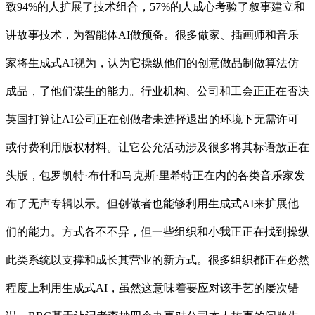
致94%的人扩展了技术组合，57%的人成心考验了叙事建立和
讲故事技术，为智能体AI做预备。很多做家、插画师和音乐
家将生成式AI视为，认为它操纵他们的创意做品制做算法仿
成品，了他们谋生的能力。行业机构、公司和工会正正在否决
英国打算让AI公司正在创做者未选择退出的环境下无需许可
或付费利用版权材料。让它公允活动涉及很多将其标语放正在
头版，包罗凯特·布什和马克斯·里希特正在内的各类音乐家发
布了无声专辑以示。但创做者也能够利用生成式AI来扩展他
们的能力。方式各不不异，但一些组织和小我正正在找到操纵
此类系统以支撑和成长其营业的新方式。很多组织都正在必然
程度上利用生成式AI，虽然这意味着要应对该手艺的屡次错