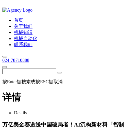
首页
关于我们
机械知识
机械自动化
联系我们
024-78710888
按Enter键搜索或按ESC键取消
详情
Details
万亿美金赛道送中国破局者！AI沉构新材料「智制