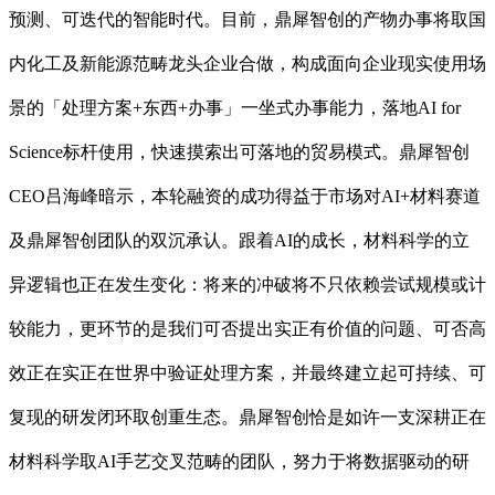
预测、可迭代的智能时代。目前，鼎犀智创的产物办事将取国
内化工及新能源范畴龙头企业合做，构成面向企业现实使用场
景的「处理方案+东西+办事」一坐式办事能力，落地AI for
Science标杆使用，快速摸索出可落地的贸易模式。鼎犀智创
CEO吕海峰暗示，本轮融资的成功得益于市场对AI+材料赛道
及鼎犀智创团队的双沉承认。跟着AI的成长，材料科学的立
异逻辑也正在发生变化：将来的冲破将不只依赖尝试规模或计
较能力，更环节的是我们可否提出实正有价值的问题、可否高
效正在实正在世界中验证处理方案，并最终建立起可持续、可
复现的研发闭环取创重生态。鼎犀智创恰是如许一支深耕正在
材料科学取AI手艺交叉范畴的团队，努力于将数据驱动的研