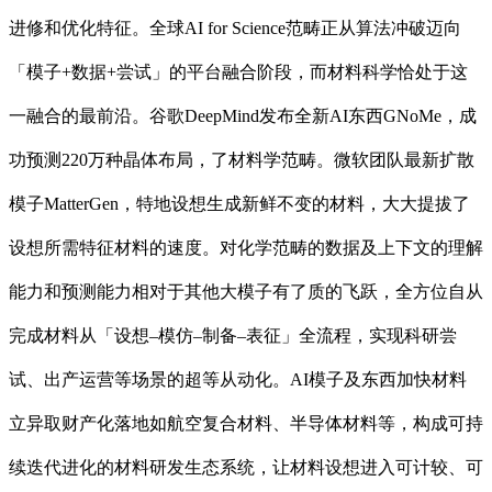
进修和优化特征。全球AI for Science范畴正从算法冲破迈向
「模子+数据+尝试」的平台融合阶段，而材料科学恰处于这
一融合的最前沿。谷歌DeepMind发布全新AI东西GNoMe，成
功预测220万种晶体布局，了材料学范畴。微软团队最新扩散
模子MatterGen，特地设想生成新鲜不变的材料，大大提拔了
设想所需特征材料的速度。对化学范畴的数据及上下文的理解
能力和预测能力相对于其他大模子有了质的飞跃，全方位自从
完成材料从「设想–模仿–制备–表征」全流程，实现科研尝
试、出产运营等场景的超等从动化。AI模子及东西加快材料
立异取财产化落地如航空复合材料、半导体材料等，构成可持
续迭代进化的材料研发生态系统，让材料设想进入可计较、可