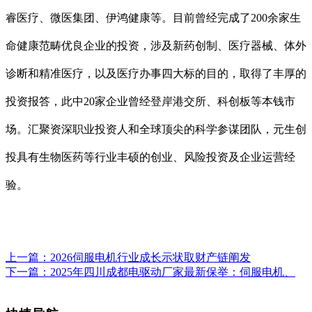
睿医疗、微医集团、伊鸿健康等。目前曾经完成了200余家生
命健康范畴优良企业的投资，涉及新药创制、医疗器械、体外
诊断和精准医疗，以及医疗办事四大标的目的，取得了丰厚的
投资报答，此中20家企业曾经登岸港交所、科创板等本钱市
场。汇聚资深职业投资人和全球顶尖的科学参谋团队，元生创
投具有生物医药等行业丰硕的创业、风险投资及企业运营经
验。
上一篇：
2026伺服电机行业成长示状取财产链阐发
下一篇：
2025年四川成都电驱动厂家最新保举：伺服电机、