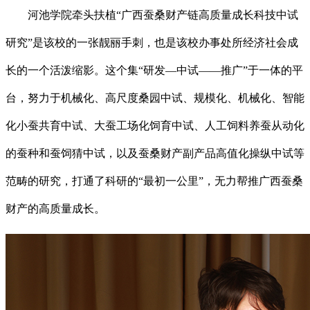
河池学院牵头扶植“广西蚕桑财产链高质量成长科技中试
研究”是该校的一张靓丽手刺，也是该校办事处所经济社会成
长的一个活泼缩影。这个集“研发—中试——推广”于一体的平
台，努力于机械化、高尺度桑园中试、规模化、机械化、智能
化小蚕共育中试、大蚕工场化饲育中试、人工饲料养蚕从动化
的蚕种和蚕饲猜中试，以及蚕桑财产副产品高值化操纵中试等
范畴的研究，打通了科研的“最初一公里”，无力帮推广西蚕桑
财产的高质量成长。