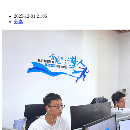
2025-12-01 21:06
分享