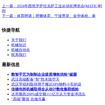
上一篇：
2024年西班牙萨拉戈萨工业从动化博览会(MATIC)时
间
下一篇：
体育聘请｜橙狮体育、宁波男篮、金华体校、泰
快捷导航
关于我们
机械知识
机械自动化
联系我们
最新信息
数智手艺为制制企业提质增效供给“破题
武汉高端配备“智”胜水陆空天
武汉孚锐利取得用于搬运SPS物料小车的设
佳德包拆机械取得全从动计数收集联线给
达意隆跌200%成交额111亿元从力资金净流出
“高端”聚首 合做共赢