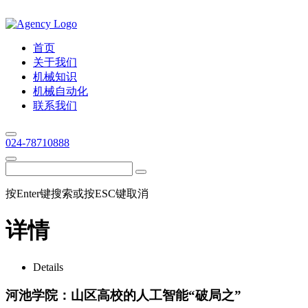
首页
关于我们
机械知识
机械自动化
联系我们
024-78710888
按Enter键搜索或按ESC键取消
详情
Details
河池学院：山区高校的人工智能“破局之”