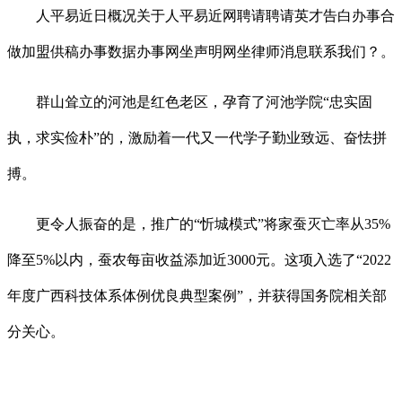
人平易近日概况关于人平易近网聘请聘请英才告白办事合
做加盟供稿办事数据办事网坐声明网坐律师消息联系我们？。
群山耸立的河池是红色老区，孕育了河池学院“忠实固
执，求实俭朴”的，激励着一代又一代学子勤业致远、奋怯拼
搏。
更令人振奋的是，推广的“忻城模式”将家蚕灭亡率从35%
降至5%以内，蚕农每亩收益添加近3000元。这项入选了“2022
年度广西科技体系体例优良典型案例”，并获得国务院相关部
分关心。