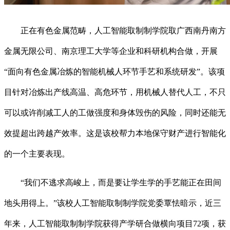
正在有色金属范畴，人工智能取制制学院取广西南丹南方
金属无限公司、南京理工大学等企业和科研机构合做，开展
“面向有色金属冶炼的智能机械人环节手艺和系统研发”。该项
目针对冶炼出产线高温、高危环节，用机械人替代人工，不只
可以或许削减工人的工做强度和身体毁伤的风险，同时还能无
效提超出跨越产效率。这是该校帮力本地保守财产进行智能化
的一个主要表现。
“我们不逃求高峻上，而是要让学生学的手艺能正在田间
地头用得上。”该校人工智能取制制学院党委覃怯暗示，近三
年来，人工智能取制制学院获得产学研合做横向项目72项，获