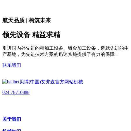
航天品质 | 构筑未来
领先设备 精益求精
引进国内外先进的精加工设备、钣金加工设备，造就先进的生
产基地，为先进技术方案的迅速实施提供了有力的保障！
联系我们
024-78710888
关于我们