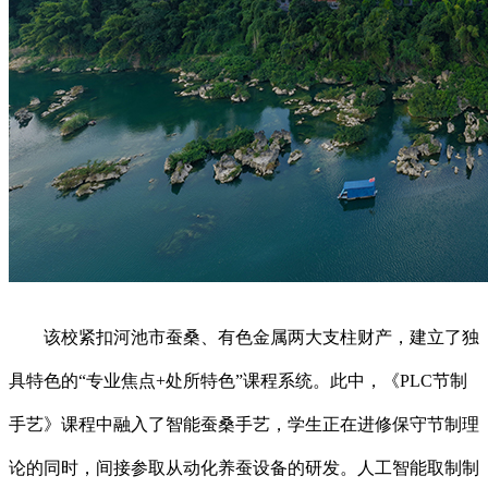
该校紧扣河池市蚕桑、有色金属两大支柱财产，建立了独
具特色的“专业焦点+处所特色”课程系统。此中，《PLC节制
手艺》课程中融入了智能蚕桑手艺，学生正在进修保守节制理
论的同时，间接参取从动化养蚕设备的研发。人工智能取制制