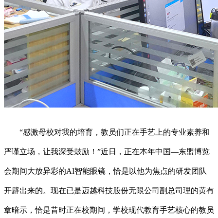
“感激母校对我的培育，教员们正在手艺上的专业素养和
严谨立场，让我深受鼓励！”近日，正在本年中国—东盟博览
会期间大放异彩的AI智能眼镜，恰是以他为焦点的研发团队
开辟出来的。现在已是迈越科技股份无限公司副总司理的黄有
章暗示，恰是昔时正在校期间，学校现代教育手艺核心的教员