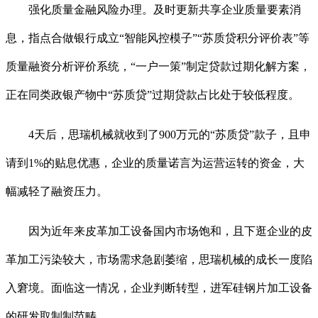
强化质量金融风险办理。及时更新共享企业质量要素消
息，指点合做银行成立“智能风控模子”“苏质贷积分评价表”等
质量融资分析评价系统，“一户一策”制定贷款过期化解方案，
正在同类政银产物中“苏质贷”过期贷款占比处于较低程度。
4天后，思瑞机械就收到了900万元的“苏质贷”款子，且申
请到1%的贴息优惠，企业的质量诺言为运营运转的资金，大
幅减轻了融资压力。
因为近年来皮革加工设备国内市场饱和，且下逛企业的皮
革加工污染较大，市场需求急剧萎缩，思瑞机械的成长一度陷
入窘境。面临这一情况，企业判断转型，进军硅钢片加工设备
的研发取制制范畴。