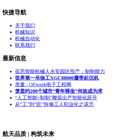
快捷导航
关于我们
机械知识
机械自动化
联系我们
最新信息
蓝思智能机械人永安园区投产：制制能力
世界第一吊徐工XGC88000履带起沉机
质量 - OFweek电子工程网
笼盖约200个城市“青年驿坐”何故成为求
“人工智能+制制”鞭策出产智能化跃升
从“工”到“匠”拆修工人职业化之该怎
航天品质 | 构筑未来