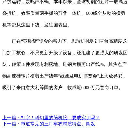
产线运转，轰鸣声不竭。本年以来，全球初创的五片一取高速
叠拆机、效率质量两手抓的剪叠一体机、600线全从动的横剪
机等都从这里下线，发往国表里。
正在“苏质贷”资金的帮力下，思瑞机械购进两台高精度龙
门加工核心，不只更新升级了设备，还组建了更强大的研发团
队，鞭策18件发现专利落地、硅钢片横剪出产线%。其焦点产
物高速硅钢片横剪出产线年“线圈及电机博览会”上大放异彩，
吸引了来自意大利等国的客户，收成近6000万元意向订单。
上一篇：
打字！科幻里的脑机接口要成实了吗？
下一篇：
市道常见的三种车衣材质特点、阐发