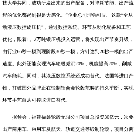
技大学共同，成功研发出来的出产配备，对降耗节能、出产流
程的优化都起到很是大感化。”企业总司理强引见，这款“全从
动液压数控旋压机”，通过数控系统、环节从动化配备和工艺
优化，跟着1。2万吨锻压机投入运营，将实现出产节奏升级，
由行业66秒一模到现阶段30秒一模，方针达到20秒一模的出产
速度。此外还能实现汽车轮毂减沉20%，机能提高20%，削减
汽车能耗。同时，其液压数控系统还成功替代、法国等进口产
物，打破国外品牌正在锻制铝合金轮毂范畴的持久垄断，实现
环节手艺自从可控取进口替代。
据领会，福建福鑫轮毂无限公司项目总投资30亿元，次要
出产商用车、乘用车及航天、轨道交通等锻制轮毂，项目分两