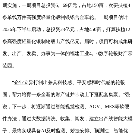
期实施，一期项目总投资6。69亿元，占地150亩，次要扶植4
条单线万件高强度轻量化锻制镁铝合金车轮。二期项目估计
2026年下半年启动，总投资23亿元，占地450亩，打算扶植12
条高强度轻量化锻制轮毂出产线亿元。届时，项目可构成集研
发、出产、发卖、办事为一体的福建工业4。0数字轮毂财产示
范园。
“企业立异打制出兼具科技感、平安感和时代感的轮毂
圈，帮力培育一条全新的财产链并带动上下逛配套集聚。”强
说，下一步，将逐渐通过智能视觉检测、AGV、MES等软硬
件办法，通过大数据清洗、收集、阐发，建立出产线智能大模
子，最终实现具备AI及时监测、矫捷安排、预测性、智能优