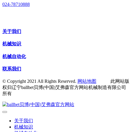
024-78710888
关于我们
机械知识
机械自动化
联系我们
© Copyright 2021 All Rights Reserved.
网站地图
此网站版
权归辽宁ballbet贝博(中国)艾弗森官方网站机械制造有限公司
所有
关于我们
机械知识