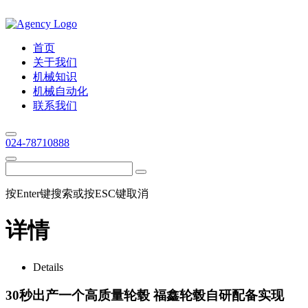
首页
关于我们
机械知识
机械自动化
联系我们
024-78710888
按Enter键搜索或按ESC键取消
详情
Details
30秒出产一个高质量轮毂 福鑫轮毂自研配备实现