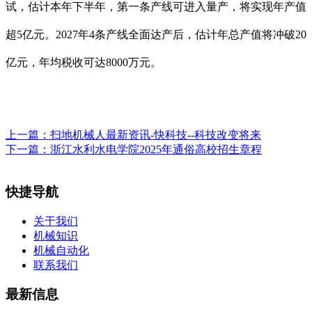
试，估计本年下半年，第一条产线可进入量产，将实现年产值
超5亿元。2027年4条产线全面达产后，估计年总产值将冲破20
亿元，年均税收可达8000万元。
上一篇：
扫地机械人最新资讯-快科技--科技改变将来
下一篇：
浙江水利水电学院2025年通俗高校招生章程
快捷导航
关于我们
机械知识
机械自动化
联系我们
最新信息