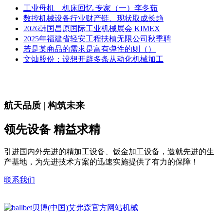
工业母机—机床回忆 专家（一）李冬茹
数控机械设备行业财产链、现状取成长趋
2026韩国昌原国际工业机械展会 KIMEX
2025年福建省轻安工程扶植无限公司秋季聘
若是某商品的需求是富有弹性的则（）
文灿股份：设想开辟多条从动化机械加工
航天品质 | 构筑未来
领先设备 精益求精
引进国内外先进的精加工设备、钣金加工设备，造就先进的生
产基地，为先进技术方案的迅速实施提供了有力的保障！
联系我们