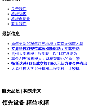
关于我们
机械知识
机械自动化
联系我们
最新信息
新年更新2026年江苏地域（南京无锡南凡是
立异科技取规范成长双轮驱动：江苏中动
贵州大学机械工程学院：以“143”系统为
掌金AI财政机械人：财税智能化的新引擎
拓斯达跌318%成交额119亿元从力资金净流出
太原科技大学召开机械工程学科、计较机
航天品质 | 构筑未来
领先设备 精益求精