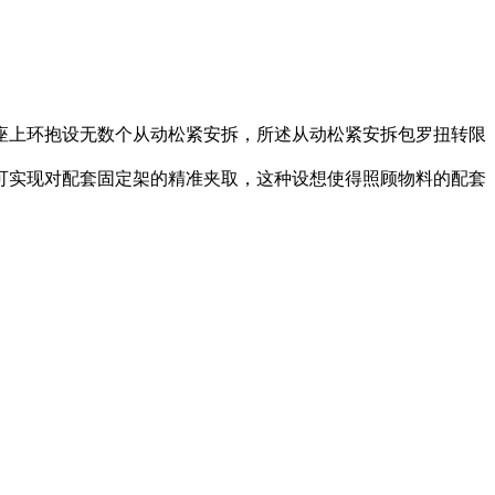
上环抱设无数个从动松紧安拆，所述从动松紧安拆包罗扭转限
可实现对配套固定架的精准夹取，这种设想使得照顾物料的配套