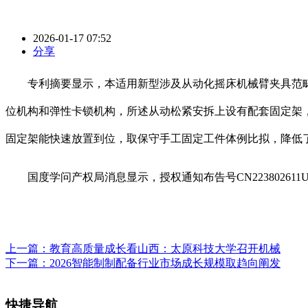
2026-01-17 07:52
分享
专利摘要显示，本适用新型涉及从动化摇床机械臂夹具范畴
位机构和弹性卡锁机构，所述从动松紧安拆上设有配套固定架
固定架能快速放置到位，取保守手工固定工件体例比拟，降低
国度学问产权局消息显示，授权通知布告号CN223802611U
上一篇：
教育高质量成长看山西：太原科技大学召开机械
下一篇：
2026智能制制配备行业市场成长规模取趋向阐发
快捷导航