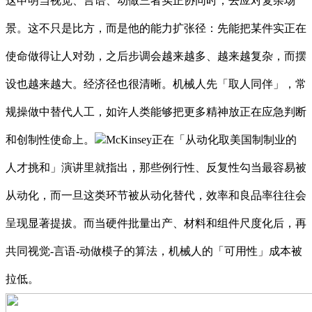
这申明当视觉、言语、动做三者实正协同时，去应对复杂场
景。这不只是比方，而是他的能力扩张径：先能把某件实正在
使命做得让人对劲，之后步调会越来越多、越来越复杂，而摆
设也越来越大。经济径也很清晰。机械人先「取人同伴」，常
规操做中替代人工，如许人类能够把更多精神放正在应急判断
和创制性使命上。
McKinsey正在「从动化取美国制制业的
人才挑和」演讲里就指出，那些例行性、反复性勾当最容易被
从动化，而一旦这类环节被从动化替代，效率和良品率往往会
呈现显著提拔。而当硬件批量出产、材料和组件尺度化后，再
共同视觉-言语-动做模子的算法，机械人的「可用性」成本被
拉低。