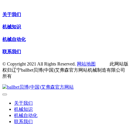
关于我们
机械知识
机械自动化
联系我们
© Copyright 2021 All Rights Reserved.
网站地图
此网站版
权归辽宁ballbet贝博(中国)艾弗森官方网站机械制造有限公司
所有
关于我们
机械知识
机械自动化
联系我们