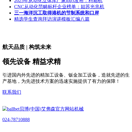
2025年从动化立体库厂家top5发布：料箱机
CNC从动化范畴标杆企业榜单：姑苏光兆机
三一海洋沉工取得港机的节制系统和口岸
精选学生查询拜访演讲模板汇编八篇
航天品质 | 构筑未来
领先设备 精益求精
引进国内外先进的精加工设备、钣金加工设备，造就先进的生
产基地，为先进技术方案的迅速实施提供了有力的保障！
联系我们
024-78710888