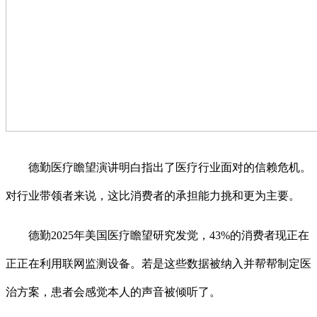
德勤医疗瞻望演讲明白指出了医疗行业面对的信赖危机。
对行业带领者来说，这比消费者的承担能力挑和更为主要。
德勤2025年美国医疗瞻望研究发觉，43%的消费者现正在
正正在利用联网监测设备。若是这些数据被纳入并帮帮制定医
治方案，患者会感觉本人的声音被倾听了。