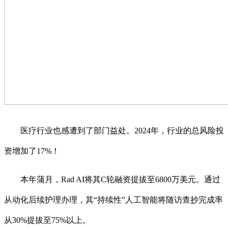
医疗行业也感遭到了部门益处。2024年，行业的总风险投
资增加了17%！
本年蒲月，Rad AI将其C轮融资提拔至6800万美元。通过
从动化后续护理办理，其“持续性”人工智能将随访查抄完成率
从30%提拔至75%以上。