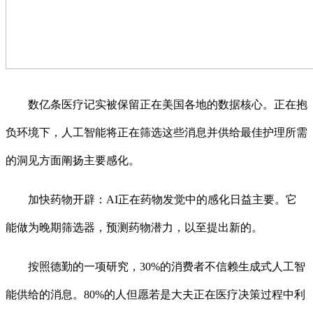
数亿条医疗记实被保留正在美国各地的数据核心。正在抱
负环境下，人工智能将正在筛选这些消息并供给最佳护理所需
的洞见方面阐扬主要感化。
加快药物开辟：AI正在药物发觉中的感化日益主要。它
能做为晚期筛选器，预测药物潜力，以至提出新的。
按照德勤的一项研究，30%的消费者不信赖生成式人工智
能供给的消息。80%的人但愿若是大夫正在医疗决策过程中利