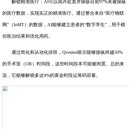
解锁精准医疗：AI可以或许处置并操纵目前97%未被操纵
的医疗数据，实现实正的精准医疗。通过整合来自“医疗物联
网”（IoMT）的数据，AI能够建立患者的“数字孪生”，用于模
仿医治结果和优化用药。
通过简化和从动化排班，Qventus暗示能够操纵跨越50%
的手术室（OR）时间段，这些时间段本可能被闲置。总的来
说，它能够解锁多达9%的黄金时段运筹码容量。