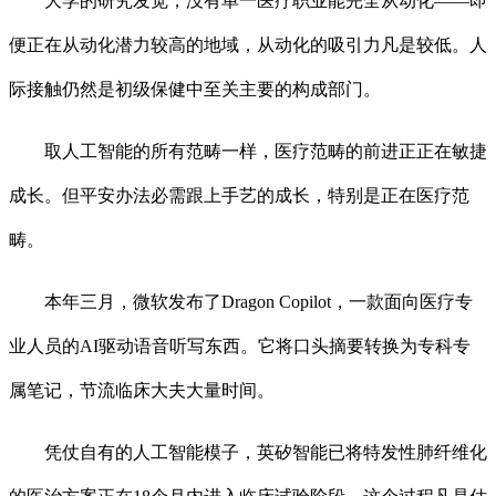
大学的研究发觉，没有单一医疗职业能完全从动化——即
便正在从动化潜力较高的地域，从动化的吸引力凡是较低。人
际接触仍然是初级保健中至关主要的构成部门。
取人工智能的所有范畴一样，医疗范畴的前进正正在敏捷
成长。但平安办法必需跟上手艺的成长，特别是正在医疗范
畴。
本年三月，微软发布了Dragon Copilot，一款面向医疗专
业人员的AI驱动语音听写东西。它将口头摘要转换为专科专
属笔记，节流临床大夫大量时间。
凭仗自有的人工智能模子，英矽智能已将特发性肺纤维化