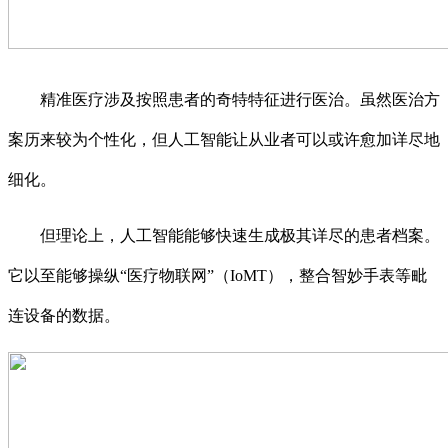
精准医疗涉及按照患者的奇特特征进行医治。虽然医治方
案历来较为个性化，但人工智能让从业者可以或许愈加详尽地
细化。
但理论上，人工智能能够快速生成极其详尽的患者档案。
它以至能够操纵“医疗物联网”（IoMT），整合智妙手表等毗
连设备的数据。