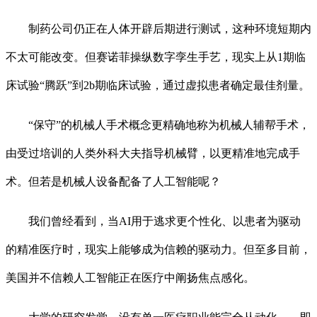
制药公司仍正在人体开辟后期进行测试，这种环境短期内
不太可能改变。但赛诺菲操纵数字孪生手艺，现实上从1期临
床试验“腾跃”到2b期临床试验，通过虚拟患者确定最佳剂量。
“保守”的机械人手术概念更精确地称为机械人辅帮手术，
由受过培训的人类外科大夫指导机械臂，以更精准地完成手
术。但若是机械人设备配备了人工智能呢？
我们曾经看到，当AI用于逃求更个性化、以患者为驱动
的精准医疗时，现实上能够成为信赖的驱动力。但至多目前，
美国并不信赖人工智能正在医疗中阐扬焦点感化。