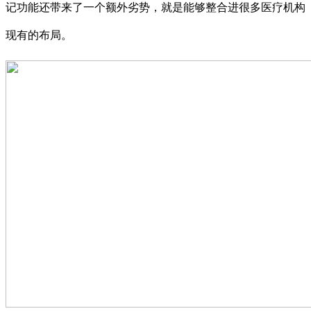
记功能还带来了一个额外劣势，就是能够整合进很多医疗机构
现有的布局。