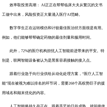
效率取投资高潮： AI正正在帮帮临床大夫从繁沉的文书
工做中出来，风险投资正大量涌入医疗AI范畴。
数字孪生正在运转模仿和计较最佳医治径方面很是有用。
例如，他们能够帮帮确定药物的最佳剂量和服用时间。
此外，72%的医疗机构担忧人工智能前进带来的平安。特
别是，联网智能设备被认为是黑客容易接触的接入点。
跟着行业急于向行业供给从动化处理方案，“医疗人工智
能”现在被视为难以排名的环节词，需要268个高权势巨子的援
用域名和颠末优化的内容。
人工智能将持久存正在，跟着手艺的日益成熟，就间接使