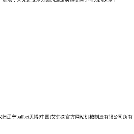
ballbet贝博(中国)艾弗森官方网站机械制造有限公司所有