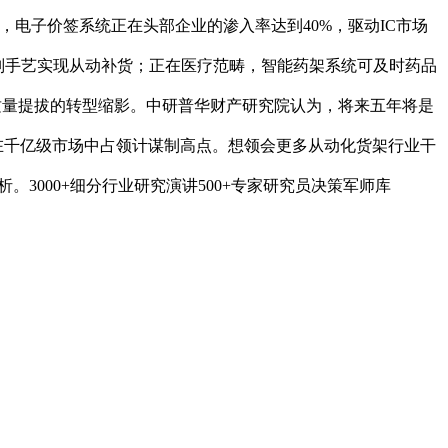
电子价签系统正在头部企业的渗入率达到40%，驱动IC市场
别手艺实现从动补货；正在医疗范畴，智能药架系统可及时药品
质量提拔的转型缩影。中研普华财产研究院认为，将来五年将是
在千亿级市场中占领计谋制高点。想领会更多从动化货架行业干
。3000+细分行业研究演讲500+专家研究员决策军师库