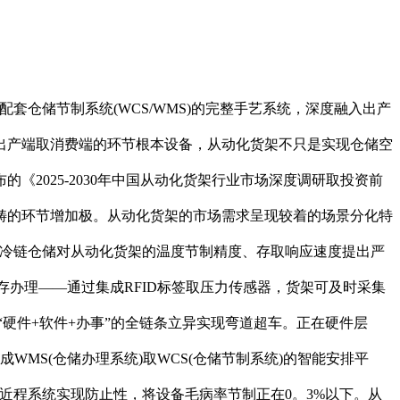
套仓储节制系统(WCS/WMS)的完整手艺系统，深度融入出产
出产端取消费端的环节根本设备，从动化货架不只是实现仓储空
2025-2030年中国从动化货架行业市场深度调研取投资前
范畴的环节增加极。从动化货架的市场需求呈现较着的场景分化特
其冷链仓储对从动化货架的温度节制精度、存取响应速度提出严
存办理——通过集成RFID标签取压力传感器，货架可及时采集
硬件+软件+办事”的全链条立异实现弯道超车。正在硬件层
MS(仓储办理系统)取WCS(仓储节制系统)的智能安排平
过近程系统实现防止性，将设备毛病率节制正在0。3%以下。从