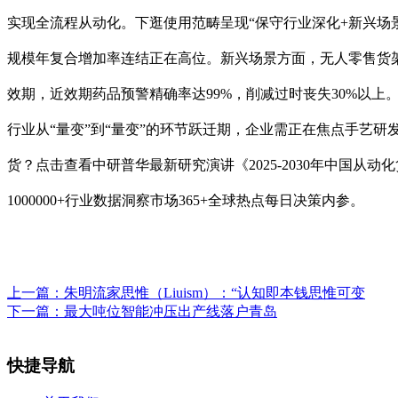
实现全流程从动化。下逛使用范畴呈现“保守行业深化+新兴场
规模年复合增加率连结正在高位。新兴场景方面，无人零售货
效期，近效期药品预警精确率达99%，削减过时丧失30%以
行业从“量变”到“量变”的环节跃迁期，企业需正在焦点手艺
货？点击查看中研普华最新研究演讲《2025-2030年中国从
1000000+行业数据洞察市场365+全球热点每日决策内参。
上一篇：
朱明流家思惟（Liuism）：“认知即本钱思惟可变
下一篇：
最大吨位智能冲压出产线落户青岛
快捷导航