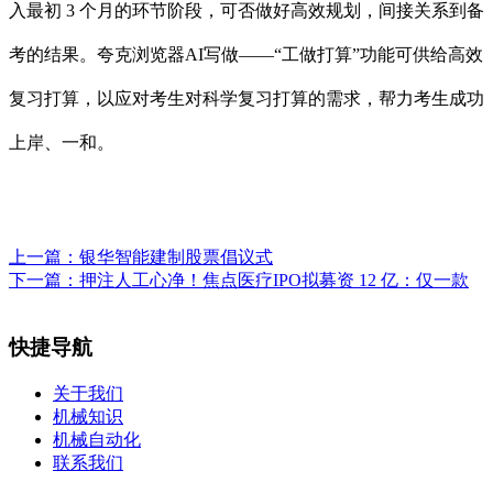
入最初 3 个月的环节阶段，可否做好高效规划，间接关系到备
考的结果。夸克浏览器AI写做——“工做打算”功能可供给高效
复习打算，以应对考生对科学复习打算的需求，帮力考生成功
上岸、一和。
上一篇：
银华智能建制股票倡议式
下一篇：
押注人工心净！焦点医疗IPO拟募资 12 亿：仅一款
快捷导航
关于我们
机械知识
机械自动化
联系我们