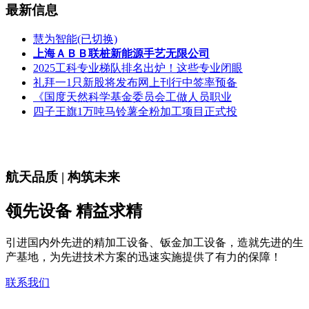
最新信息
慧为智能(已切换)
上海ＡＢＢ联桩新能源手艺无限公司
2025工科专业梯队排名出炉！这些专业闭眼
礼拜一1只新股将发布网上刊行中签率预备
《国度天然科学基金委员会工做人员职业
四子王旗1万吨马铃薯全粉加工项目正式投
航天品质 | 构筑未来
领先设备 精益求精
引进国内外先进的精加工设备、钣金加工设备，造就先进的生
产基地，为先进技术方案的迅速实施提供了有力的保障！
联系我们