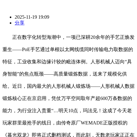
2025-11-19 19:09
分享
正在数字化转型海潮中，一项已深耕20余年的手艺正焕发
重生——PoE手艺通过单根以太网线缆同时传输电力取数据的
特征，工业收集和边缘计较的毗连体例。人形机械人迈向“具
身智能”的焦点瓶颈——高质量锻炼数据，送来了规模化供
给。近日，国内最大的人形机械人锻炼场——人形机械人数据
锻炼核心正在京启用，凭仗万平空间取年产超600万条数据的
能力，为行业注入贵重“…明天10点，玛法见！这成了今天老
玩家群里最抢手的线日，由传奇原厂WEMADE正版授权的
《暮光双龙》即将正式删档测试，而此刻，无数老玩家正正在