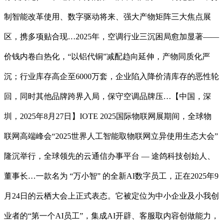
制智能改革使用、数字驱动将来、强大产物矩阵三大焦点展
区，携多项贴合现…2025年，空调行业三沉困局愈加显著——
价钱内卷白热化，“以铝代铜”减配趋向延伸，产物同质化严
沉；行业库存高企至6000万套，企业陷入降价清库存的恶性轮
回，同时其他品牌跨界入局，保守空调品牌压…【中国，深
圳，2025年8月27日】IOTE 2025国际物联网展期间，全球物
联网高端峰会“2025世界人工智能取物联网立异使用生态大会”
隆沉举行，全球领先的云通信办事平台 — 途鸽科技创始人、
董事长…一款名为 “万小智” 的全新AI数字员工，正在2025年9
月24日的云栖大会上正式表态。它被定位为中小企业及小我创
业者的“第一个AI员工”，集成AI开辟、客服取内容创做能力，