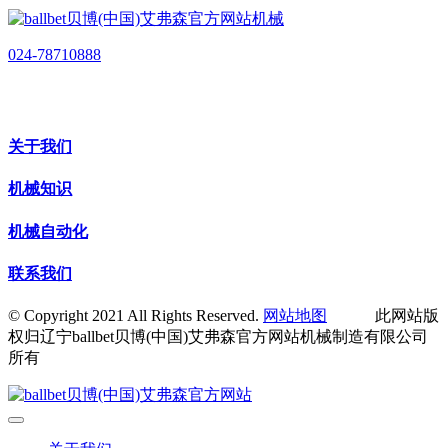
024-78710888
关于我们
机械知识
机械自动化
联系我们
© Copyright 2021 All Rights Reserved.
网站地图
此网站版
权归辽宁ballbet贝博(中国)艾弗森官方网站机械制造有限公司
所有