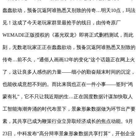
蠢蠢欲动，预备沉返阿谁熟悉又别致的传奇…明天10点，玛法
见！这成了今天老玩家群里最抢手的线日，由传奇原厂
WEMADE正版授权的《暮光双龙》即将正式删档测试，而此
刻，无数老玩家正正在蠢蠢欲动，预备沉返阿谁熟悉又别致的
传奇…前不久，“通俗人画画12年的变化”这个话题正在网上火
了，这让良多人感伤的力量——细小的勤奋颠末时间的沉淀，
也能收成意想不到的。而比来我也正在一件小事——签到“鸿
蒙有礼”，它不只让我近期的生…正在国度数据计谋加快取人
工智能海潮奔涌的时代布景下，景象形象数据做为环节出产要
素，其共享已成为鞭策行业立异取经济成长的焦点动能。9月
23日，中科发布“高分辩率景象形象数据共享打算”，开创企业