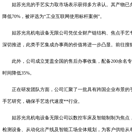
姑苏光兆的手艺实力取市场表示获得多方承认。其产物已办事于
降低70%，被评选为“工业互联网使用标杆案例”。
姑苏光兆机电设备无限公司凭仗全财产链结构、焦点手艺专利
深切推进，此类手艺集成办事商的价值将进一步凸显。前往搜
此外，公司成立笼盖全国的售后办事收集，配备200余名专
时间降低35%。
正在研发团队方面，公司汇聚了一批具有跨国企业布景的手艺专
手艺研究，确保手艺迭代速度**行业。
姑苏光兆机电设备无限公司以数控车床及智能制制为焦点，
检测设备、从动化出产线及智能工场全体规划，为客户供给从