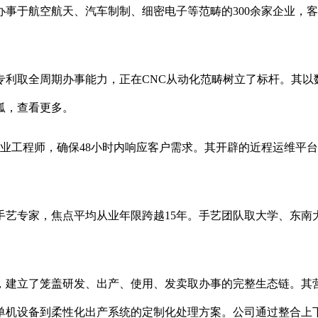
航空航天、汽车制制、细密电子等范畴的300余家企业，客户
取全周期办事能力，正在CNC从动化范畴树立了标杆。其以数
狐，查看更多。
业工程师，确保48小时内响应客户需求。其开辟的近程运维平
家，焦点平均从业年限跨越15年。手艺团队取大学、东南大学
建立了笼盖研发、出产、使用、发卖取办事的完整生态链。其营
单机设备到柔性化出产系统的定制化处理方案。公司通过整合上