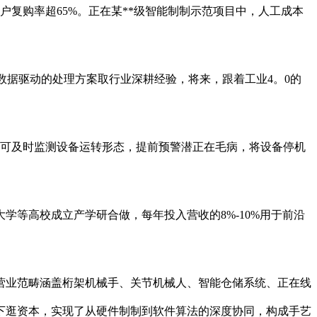
复购率超65%。正在某**级智能制制示范项目中，人工成本
据驱动的处理方案取行业深耕经验，将来，跟着工业4。0的
台可及时监测设备运转形态，提前预警潜正在毛病，将设备停机
等高校成立产学研合做，每年投入营收的8%-10%用于前沿
业范畴涵盖桁架机械手、关节机械人、智能仓储系统、正在线
下逛资本，实现了从硬件制制到软件算法的深度协同，构成手艺