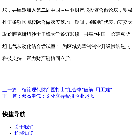
坛，并应邀加入第二届中国－中亚财产取投资合做论坛，积极
推进多项区域校际合做落实落地。期间，别朝红代表西安交大
取哈萨克斯坦沙卡里姆大学签订和谈，共建“中国—哈萨克斯
坦电气从动化结合尝试室”，为区域先辈制制业升级供给焦点
科技支持，帮力财产链协同立异。
上一篇：
宿徐现代财产园打出“组合拳”破解“用工难”
下一篇：
双杰电气：文化立异帮推企业起飞
快捷导航
关于我们
机械知识