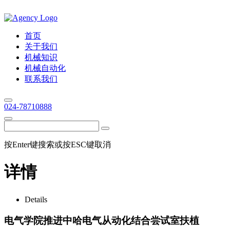
首页
关于我们
机械知识
机械自动化
联系我们
024-78710888
按Enter键搜索或按ESC键取消
详情
Details
电气学院推进中哈电气从动化结合尝试室扶植