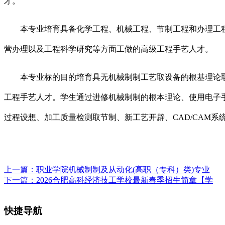
才。
本专业培育具备化学工程、机械工程、节制工程和办理工程
营办理以及工程科学研究等方面工做的高级工程手艺人才。
本专业标的目的培育具无机械制制工艺取设备的根基理论取
工程手艺人才。学生通过进修机械制制的根本理论、使用电子
过程设想、加工质量检测取节制、新工艺开辟、CAD/CAM系
上一篇：
职业学院机械制制及从动化(高职（专科）类)专业
下一篇：
2026合肥高科经济技工学校最新春季招生简章【学
快捷导航