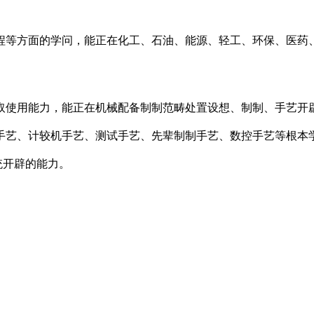
等方面的学问，能正在化工、石油、能源、轻工、环保、医药、
使用能力，能正在机械配备制制范畴处置设想、制制、手艺开辟
手艺、计较机手艺、测试手艺、先辈制制手艺、数控手艺等根本
统开辟的能力。