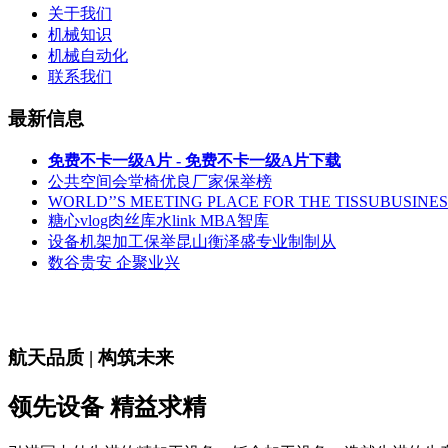
关于我们
机械知识
机械自动化
联系我们
最新信息
免费不卡一级A片 - 免费不卡一级A片下载
公共空间会堂椅优良厂家保举榜
WORLD’’S MEETING PLACE FOR THE TISSUBUSINES
糖心vlog肉丝库水link MBA智库
设备机架加工保举昆山衡泽盛专业制制从
数谷贵安 企聚业兴
航天品质 | 构筑未来
领先设备 精益求精