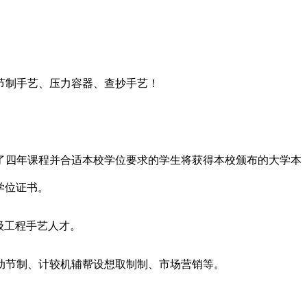
节制手艺、压力容器、查抄手艺！
四年课程并合适本校学位要求的学生将获得本校颁布的大学本
学位证书。
级工程手艺人才。
节制、计较机辅帮设想取制制、市场营销等。