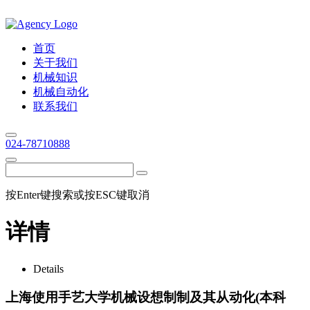
首页
关于我们
机械知识
机械自动化
联系我们
024-78710888
按Enter键搜索或按ESC键取消
详情
Details
上海使用手艺大学机械设想制制及其从动化(本科