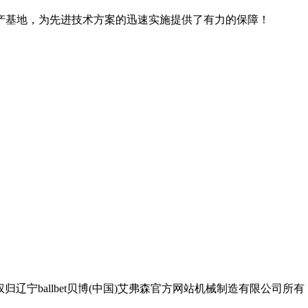
产基地，为先进技术方案的迅速实施提供了有力的保障！
ballbet贝博(中国)艾弗森官方网站机械制造有限公司所有