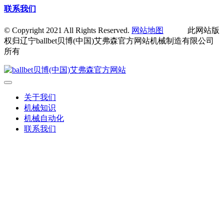
联系我们
© Copyright 2021 All Rights Reserved.
网站地图
此网站版
权归辽宁ballbet贝博(中国)艾弗森官方网站机械制造有限公司
所有
关于我们
机械知识
机械自动化
联系我们