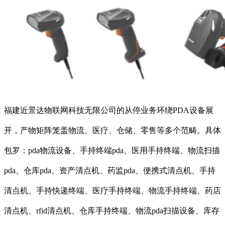
福建近景达物联网科技无限公司的从停业务环绕PDA设备展
开，产物矩阵笼盖物流、医疗、仓储、零售等多个范畴。具体
包罗：pda物流设备、手持终端pda、医用手持终端、物流扫描
pda、仓库pda、资产清点机、药监pda、便携式清点机、手持
清点机、手持快递终端、医疗手持终端、物流手持终端、药店
清点机、rfid清点机、仓库手持终端、物流pda扫描设备、库存