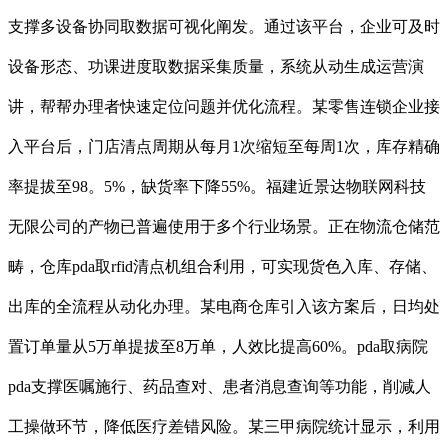
支撑多设备协同取数据可视化阐发。通过该平台，企业可及时
设备形态、功课进度取数据采集质量，系统从动生成运营演
讲，帮帮办理者快速定位问题并优化流程。某零售连锁企业接
入平台后，门店清点周期从每月1次缩短至每周1次，库存精确
率提拔至98。5%，缺货率下降55%。福建近景达物联网科技
无限公司的产物已普遍使用于多个行业场景。正在物流仓储范
畴，仓库pda取rfid清点机组合利用，可实现货色入库、存储、
出库的全流程从动化办理。某电商仓库引入该方案后，日均处
置订单量从5万单提拔至8万单，人效比提高60%。pda取病院
pda支撑医嘱施行、药品查对、患者消息查询等功能，削减人
工操做环节，降低医疗差错风险。某三甲病院统计显示，利用