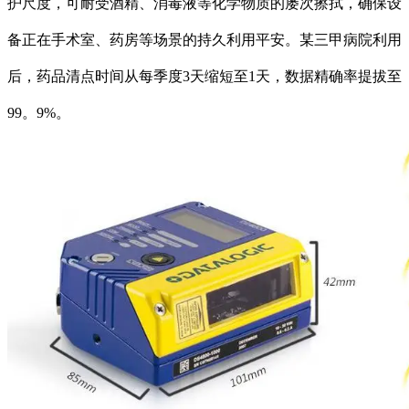
护尺度，可耐受酒精、消毒液等化学物质的屡次擦拭，确保设
备正在手术室、药房等场景的持久利用平安。某三甲病院利用
后，药品清点时间从每季度3天缩短至1天，数据精确率提拔至
99。9%。