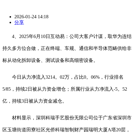
2026-01-24 14:18
分享
4、2025年6月10日互动易：公司大客户计谋，取华为连结
持久多方位合做，正在终端、车规、通信和半导体范畴供给非
标从动化拆卸设备、测试设备和高细密设备。
今日从力净流入3214。02万，占比0。06%，行业排名
5/85，持续2日被从力资金增仓；所属行业从力净流入-5。52
亿，持续3日被从力资金减仓。
材料显示，深圳科瑞手艺股份无限公司位于广东省深圳市
区玉塘街道田寮社区光侨科瑞智制财产园瑞明大厦A塔20层，