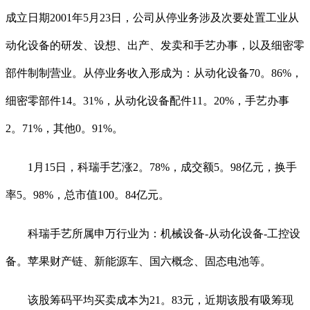
成立日期2001年5月23日，公司从停业务涉及次要处置工业从
动化设备的研发、设想、出产、发卖和手艺办事，以及细密零
部件制制营业。从停业务收入形成为：从动化设备70。86%，
细密零部件14。31%，从动化设备配件11。20%，手艺办事
2。71%，其他0。91%。
1月15日，科瑞手艺涨2。78%，成交额5。98亿元，换手
率5。98%，总市值100。84亿元。
科瑞手艺所属申万行业为：机械设备-从动化设备-工控设
备。苹果财产链、新能源车、国六概念、固态电池等。
该股筹码平均买卖成本为21。83元，近期该股有吸筹现